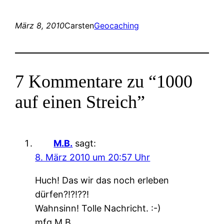
März 8, 2010
Carsten
Geocaching
7 Kommentare zu “1000
auf einen Streich”
M.B.
sagt:
8. März 2010 um 20:57 Uhr
Huch! Das wir das noch erleben
dürfen?!?!??!
Wahnsinn! Tolle Nachricht. :-)
mfg M.B.