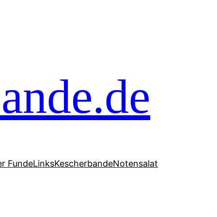
ande.de
er Funde
Links
Kescherbande
Notensalat