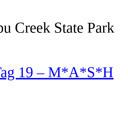
bu Creek State Park
Tag 19 – M*A*S*H