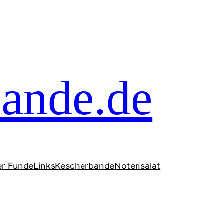
ande.de
er Funde
Links
Kescherbande
Notensalat