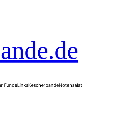
ande.de
er Funde
Links
Kescherbande
Notensalat